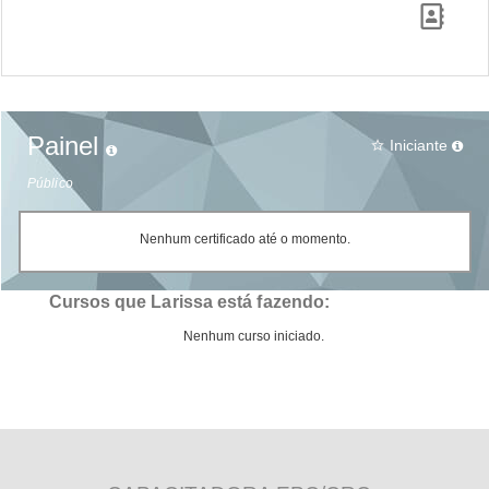
Painel
Iniciante
star_border
Público
Nenhum certificado até o momento.
Cursos que Larissa está fazendo:
Nenhum curso iniciado.