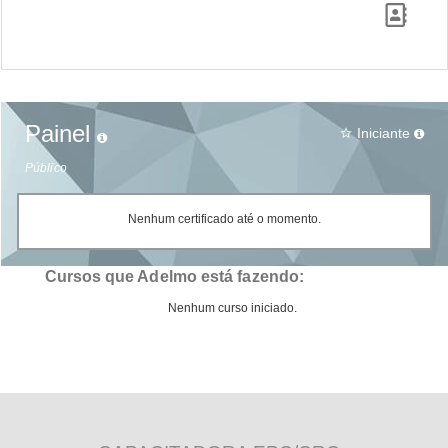
Painel
Iniciante
star_border
Público
Nenhum certificado até o momento.
Cursos que Adelmo está fazendo:
Nenhum curso iniciado.