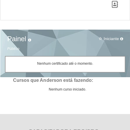
Painel
Iniciante
star_border
Público
Nenhum certificado até o momento.
Cursos que Anderson está fazendo:
Nenhum curso iniciado.