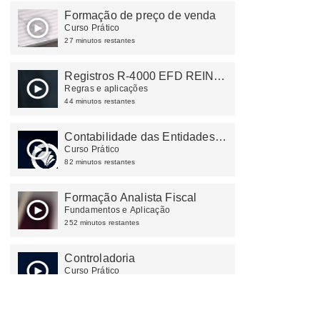
Formação de preço de venda
Curso Prático
27 minutos restantes
Registros R-4000 EFD REINF
2023
Regras e aplicações
44 minutos restantes
Contabilidade das Entidades
do Terceiro Setor
Curso Prático
82 minutos restantes
Formação Analista Fiscal
Fundamentos e Aplicação
252 minutos restantes
Controladoria
Curso Prático
152 minutos restantes
Lucro Real