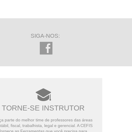
Curso Prático
325 minutos restantes
Apuração de IRPJ e CSLL no
Lucro Real e no Lucro
Curso Prático
Presumido
SIGA-NOS:
223 minutos restantes
Análise das demonstrações
financeiras
Curso Prático
153 minutos restantes
TORNE-SE INSTRUTOR
a parte do melhor time de professores das áreas
tábil, fiscal, trabalhista, legal e gerencial. A CEFIS
fornece as Ferramentas que você precisa para