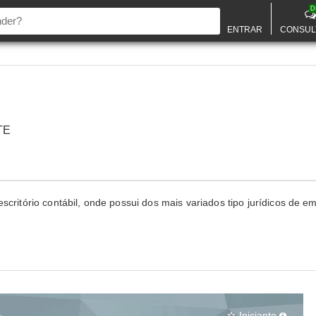
D
ENTRAR
CONSUL
TE
scritório contábil, onde possui dos mais variados tipo jurídicos de e
Iniciante
star_border