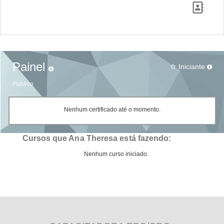
Painel
Iniciante
star_border
Público
Nenhum certificado até o momento.
Cursos que Ana Theresa está fazendo:
Nenhum curso iniciado.