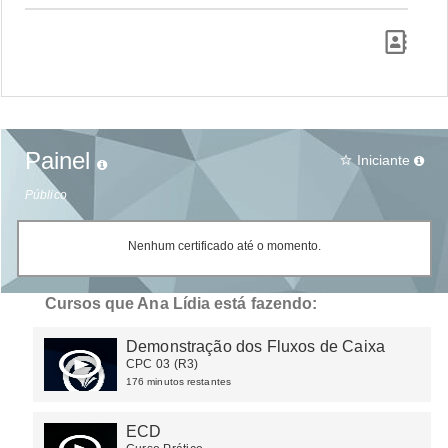
Painel
Iniciante
star_border
Público
Nenhum certificado até o momento.
Cursos que Ana Lídia está fazendo:
Demonstração dos Fluxos de Caixa
CPC 03 (R3)
176 minutos restantes
ECD