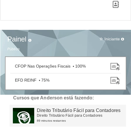
Painel
Iniciante
star_border
Público
CFOP Nas Operações Fiscais
100%
•
EFD REINF
75%
•
Cursos que Anderson está fazendo:
Direito Tributário Fácil para Contadores
Direito Tributário Fácil para Contadores
89 minutos restantes