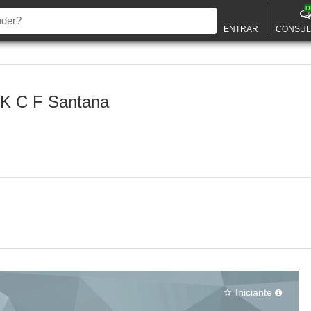
D
ENTRAR
CONSUL
K C F Santana
Iniciante
star_border