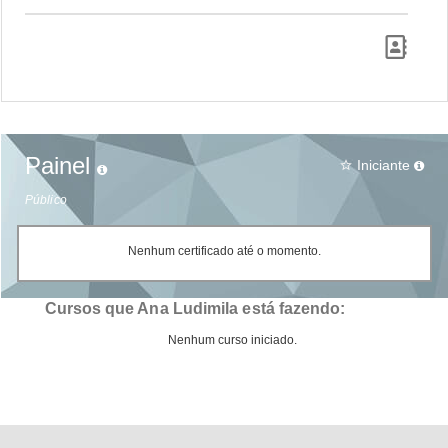
Painel
Iniciante
star_border
Público
Nenhum certificado até o momento.
Cursos que Ana Ludimila está fazendo:
Nenhum curso iniciado.