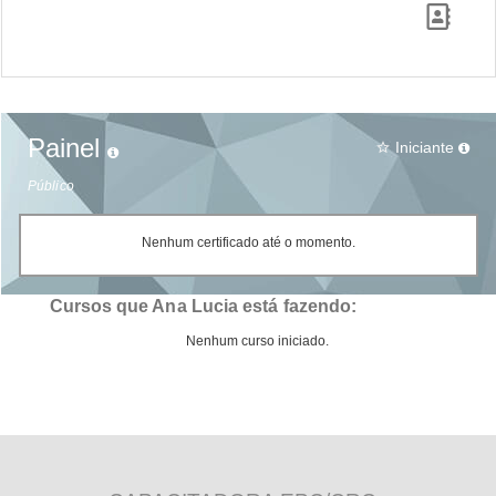
Painel
Iniciante
star_border
Público
Nenhum certificado até o momento.
Cursos que Ana Lucia está fazendo:
Nenhum curso iniciado.