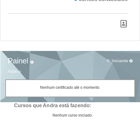
Painel
Iniciante
star_border
Público
Nenhum certificado até o momento.
Cursos que Andra está fazendo:
Nenhum curso iniciado.