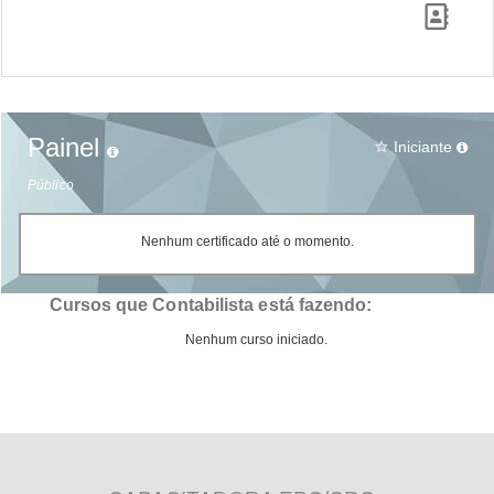
Painel
Iniciante
star_border
Público
Nenhum certificado até o momento.
Cursos que Contabilista está fazendo:
Nenhum curso iniciado.