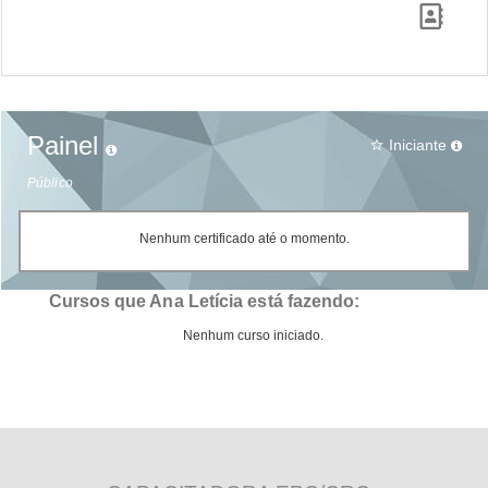
Painel
Iniciante
star_border
Público
Nenhum certificado até o momento.
Cursos que Ana Letícia está fazendo:
Nenhum curso iniciado.