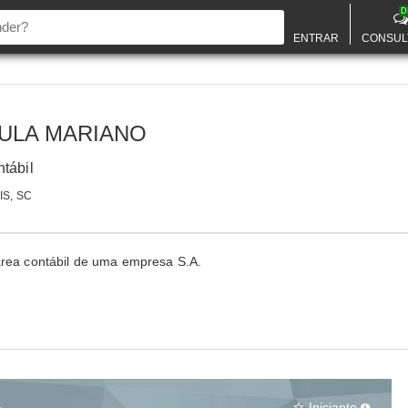
D
ENTRAR
CONSUL
ULA MARIANO
ntábil
S, SC
área contábil de uma empresa S.A.
Iniciante
star_border