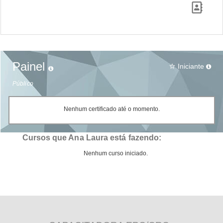
Painel
Iniciante
star_border
Público
Nenhum certificado até o momento.
Cursos que Ana Laura está fazendo:
Nenhum curso iniciado.