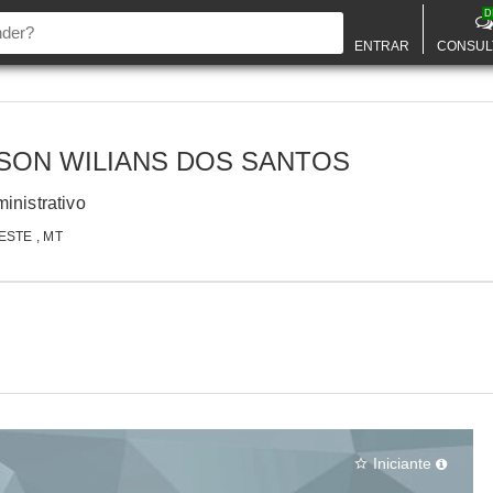
D
ENTRAR
CONSUL
SON WILIANS DOS SANTOS
inistrativo
STE , MT
Iniciante
star_border