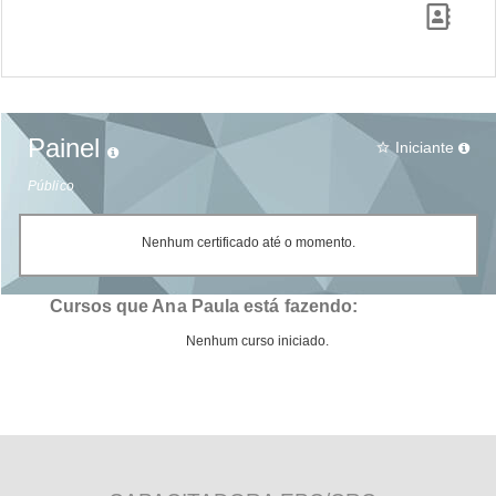
Painel
Iniciante
star_border
Público
Nenhum certificado até o momento.
Cursos que Ana Paula está fazendo:
Nenhum curso iniciado.