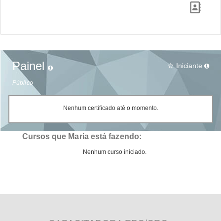
Painel
Iniciante
star_border
Público
Nenhum certificado até o momento.
Cursos que Maria está fazendo:
Nenhum curso iniciado.