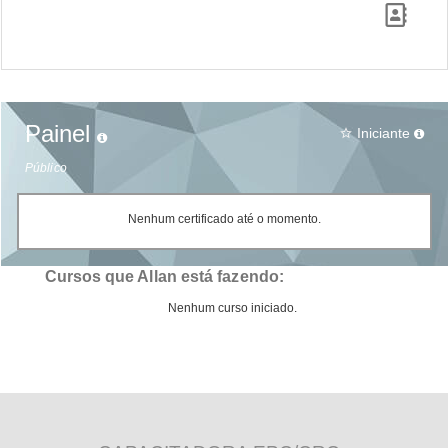
Painel
Iniciante
star_border
Público
Nenhum certificado até o momento.
Cursos que Allan está fazendo:
Nenhum curso iniciado.