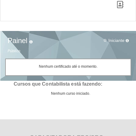
Painel
Iniciante
star_border
Público
Nenhum certificado até o momento.
Cursos que Contabilista está fazendo:
Nenhum curso iniciado.