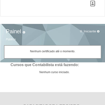
Painel
Iniciante
star_border
Público
Nenhum certificado até o momento.
Cursos que Contabilista está fazendo:
Nenhum curso iniciado.