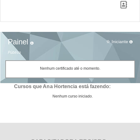
Painel
Iniciante
star_border
Público
Nenhum certificado até o momento.
Cursos que Ana Hortencia está fazendo:
Nenhum curso iniciado.