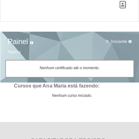
Painel
Iniciante
star_border
Público
Nenhum certificado até o momento.
Cursos que Ana Maria está fazendo:
Nenhum curso iniciado.