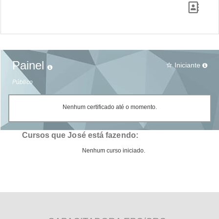
Painel
Iniciante
star_border
Público
Nenhum certificado até o momento.
Cursos que José está fazendo:
Nenhum curso iniciado.