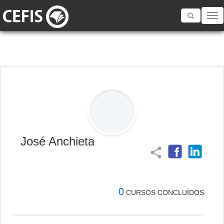
Toggle
navigatio
José Anchieta
share
0
CURSOS CONCLUÍDOS