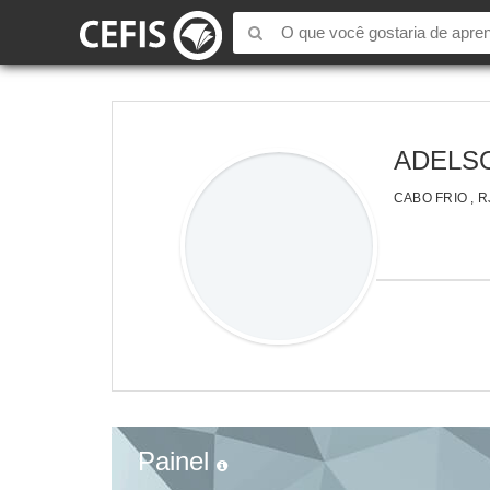
ADELS
CABO FRIO , R
Painel