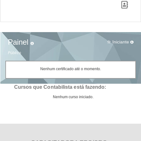
Painel
Iniciante
star_border
Público
Nenhum certificado até o momento.
Cursos que Contabilista está fazendo:
Nenhum curso iniciado.