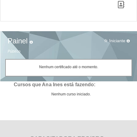
Painel
Iniciante
star_border
Público
Nenhum certificado até o momento.
Cursos que Ana Ines está fazendo:
Nenhum curso iniciado.