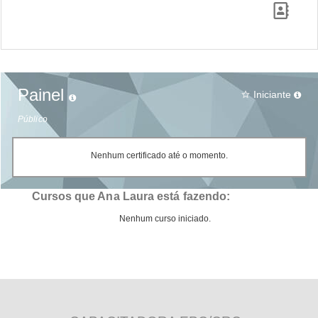
Painel
Iniciante
star_border
Público
Nenhum certificado até o momento.
Cursos que Ana Laura está fazendo:
Nenhum curso iniciado.