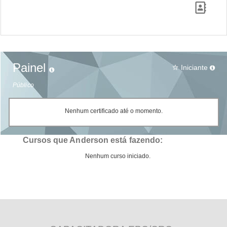
Painel
Iniciante
star_border
Público
Nenhum certificado até o momento.
Cursos que Anderson está fazendo:
Nenhum curso iniciado.