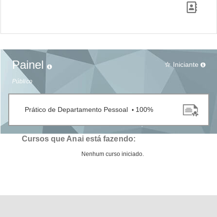
Painel
Iniciante
star_border
Público
Prático de Departamento Pessoal
100%
•
Cursos que Anai está fazendo:
Nenhum curso iniciado.