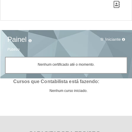
Painel
Iniciante
star_border
Público
Nenhum certificado até o momento.
Cursos que Contabilista está fazendo:
Nenhum curso iniciado.