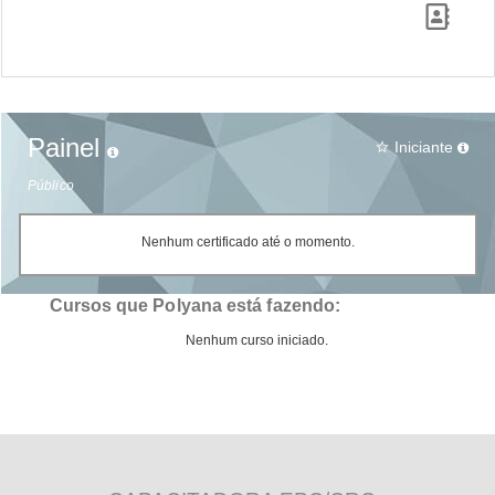
Painel
Iniciante
star_border
Público
Nenhum certificado até o momento.
Cursos que Polyana está fazendo:
Nenhum curso iniciado.