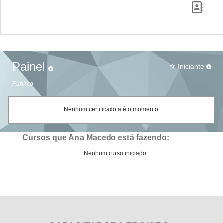
Painel
Iniciante
star_border
Público
Nenhum certificado até o momento.
Cursos que Ana Macedo está fazendo:
Nenhum curso iniciado.