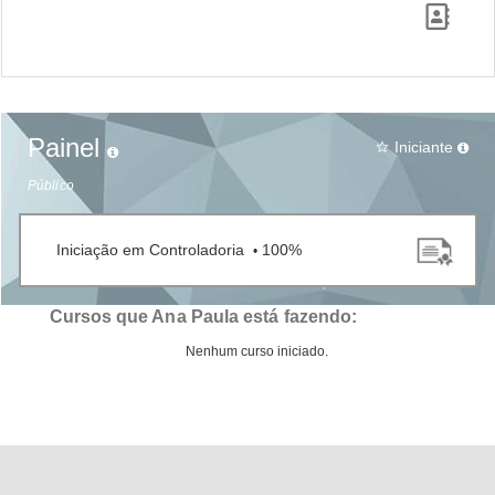
Painel
Iniciante
star_border
Público
Iniciação em Controladoria
100%
•
Cursos que Ana Paula está fazendo:
Nenhum curso iniciado.