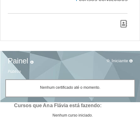
Painel
Iniciante
star_border
Público
Nenhum certificado até o momento.
Cursos que Ana Flávia está fazendo:
Nenhum curso iniciado.