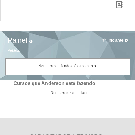
Painel
Iniciante
star_border
Público
Nenhum certificado até o momento.
Cursos que Anderson está fazendo:
Nenhum curso iniciado.