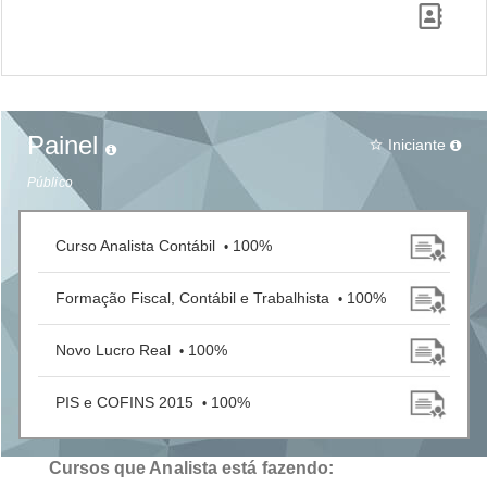
Painel
Iniciante
star_border
Público
Curso Analista Contábil
100%
•
Formação Fiscal, Contábil e Trabalhista
100%
•
Novo Lucro Real
100%
•
PIS e COFINS 2015
100%
•
Cursos que Analista está fazendo: