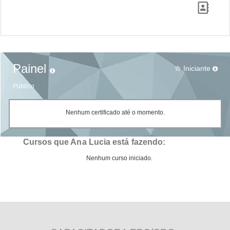
Painel
Iniciante
star_border
Público
Nenhum certificado até o momento.
Cursos que Ana Lucia está fazendo:
Nenhum curso iniciado.