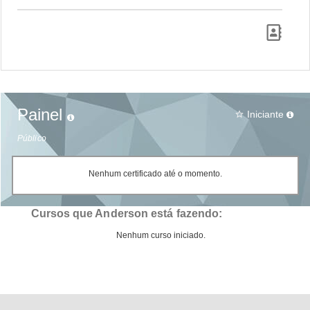
Painel
Iniciante
star_border
Público
Nenhum certificado até o momento.
Cursos que Anderson está fazendo:
Nenhum curso iniciado.