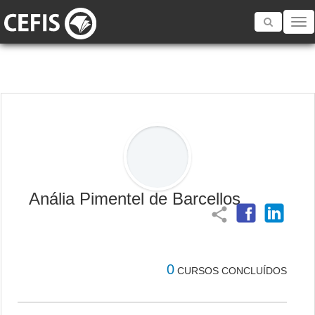
Toggle
navigatio
Anália Pimentel de Barcellos
share
0
CURSOS CONCLUÍDOS