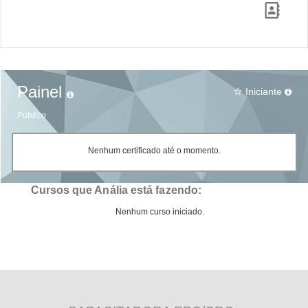
Painel
Iniciante
star_border
Público
Nenhum certificado até o momento.
Cursos que Anália está fazendo:
Nenhum curso iniciado.