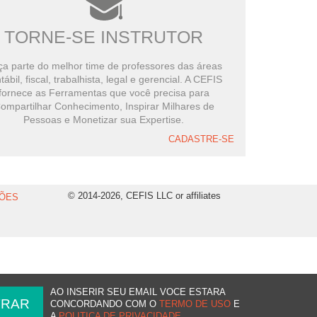
TORNE-SE INSTRUTOR
a parte do melhor time de professores das áreas
tábil, fiscal, trabalhista, legal e gerencial. A CEFIS
fornece as Ferramentas que você precisa para
ompartilhar Conhecimento, Inspirar Milhares de
Pessoas e Monetizar sua Expertise.
CADASTRE-SE
© 2014-2026, CEFIS LLC or affiliates
ÕES
AO INSERIR SEU EMAIL VOCE ESTARA
CONCORDANDO COM O
TERMO DE USO
E
A
POLITICA DE PRIVACIDADE
.