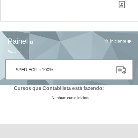
Painel
Iniciante
star_border
Público
SPED ECF
100%
•
Cursos que Contabilista está fazendo:
Nenhum curso iniciado.