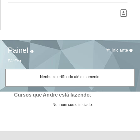
Painel
Iniciante
star_border
Público
Nenhum certificado até o momento.
Cursos que Andre está fazendo:
Nenhum curso iniciado.