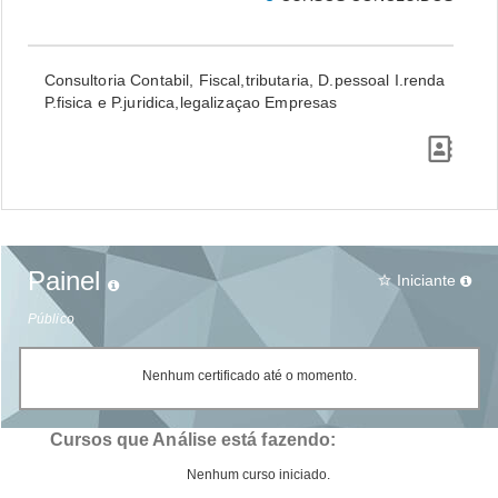
Consultoria Contabil, Fiscal,tributaria, D.pessoal I.renda
P.fisica e P.juridica,legalizaçao Empresas
Painel
Iniciante
star_border
Público
Nenhum certificado até o momento.
Cursos que Análise está fazendo:
Nenhum curso iniciado.