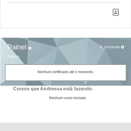
Painel
Iniciante
star_border
Público
Nenhum certificado até o momento.
Cursos que Andressa está fazendo:
Nenhum curso iniciado.