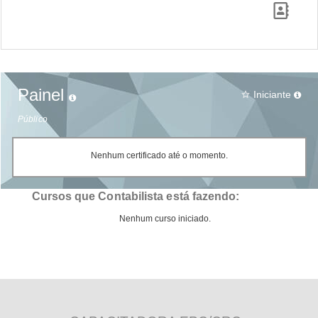
Painel
Iniciante
star_border
Público
Nenhum certificado até o momento.
Cursos que Contabilista está fazendo:
Nenhum curso iniciado.