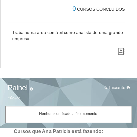
0
CURSOS CONCLUÍDOS
Trabalho na área contábil como analista de uma grande
empresa
Painel
Iniciante
star_border
Público
Nenhum certificado até o momento.
Cursos que Ana Patricia está fazendo: