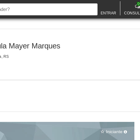
D
ENTRAR
CONSUL
la Mayer Marques
a, RS
Iniciante
star_border