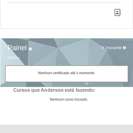
Painel
Iniciante
star_border
Público
Nenhum certificado até o momento.
Cursos que Anderson está fazendo:
Nenhum curso iniciado.