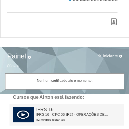
Painel
Iniciante
star_border
Público
Nenhum certificado até o momento.
Cursos que Airton está fazendo:
IFRS 16
IFRS 16 | CPC 06 (R2) - OPERAÇÕES DE
ARRENDAMENTO MERCANTIL
82 minutos restantes