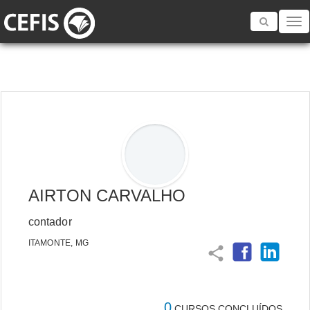
Toggle
navigatio
AIRTON CARVALHO
contador
ITAMONTE, MG
share
0
CURSOS CONCLUÍDOS